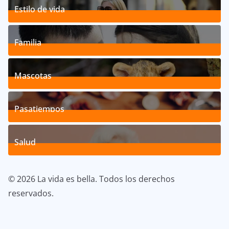
Estilo de vida
192
Posts
Familia
527
Posts
Mascotas
119
Posts
Pasatiempos
39
Posts
Salud
40
Posts
© 2026 La vida es bella. Todos los derechos
reservados.