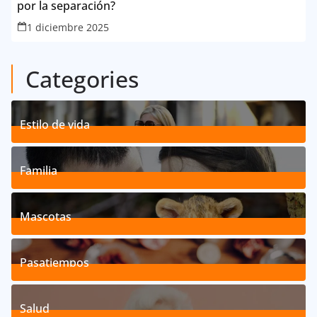
por la separación?
1 diciembre 2025
Categories
Estilo de vida
192
Posts
Familia
527
Posts
Mascotas
119
Posts
Pasatiempos
39
Posts
Salud