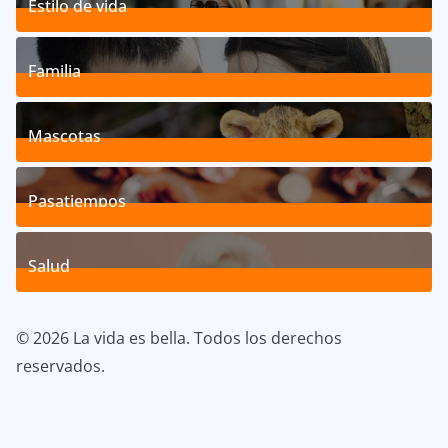
Estilo de vida
192
Posts
Familia
527
Posts
Mascotas
119
Posts
Pasatiempos
39
Posts
Salud
40
Posts
© 2026 La vida es bella. Todos los derechos
reservados.