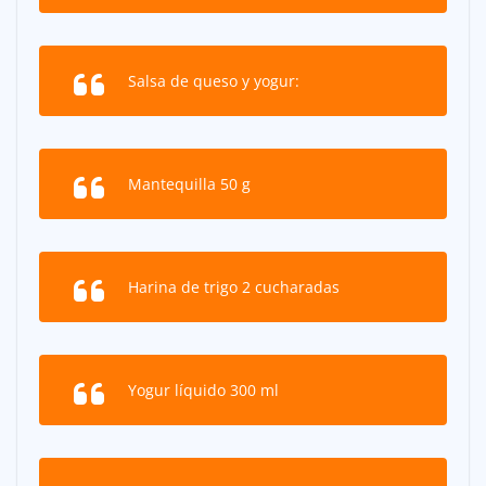
Salsa de queso y yogur:
Mantequilla 50 g
Harina de trigo 2 cucharadas
Yogur líquido 300 ml