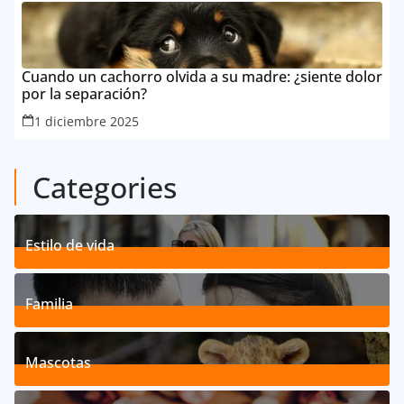
Cuando un cachorro olvida a su madre: ¿siente dolor
por la separación?
1 diciembre 2025
Categories
Estilo de vida
192
Posts
Familia
527
Posts
Mascotas
119
Posts