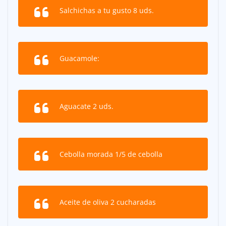
Salchichas a tu gusto 8 uds.
Guacamole:
Aguacate 2 uds.
Cebolla morada 1/5 de cebolla
Aceite de oliva 2 cucharadas