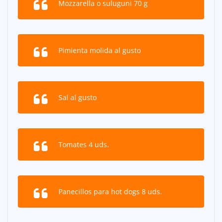
Mozzarella o suluguni 70 g
Pimienta molida al gusto
Sal al gusto
Tomates 4 uds.
Panecillos para hot dogs 8 uds.