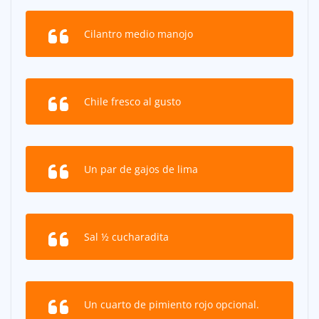
Cilantro medio manojo
Chile fresco al gusto
Un par de gajos de lima
Sal ½ cucharadita
Un cuarto de pimiento rojo opcional.