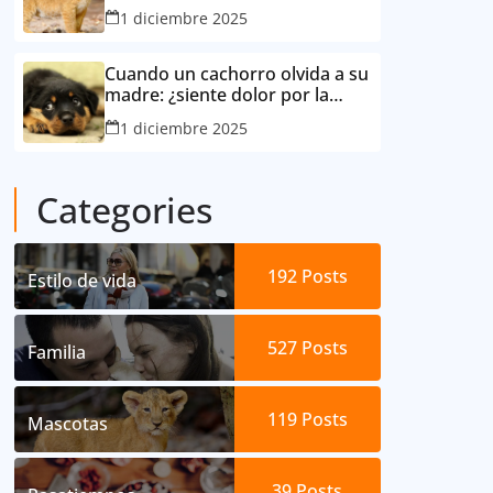
consideró su mejor amigo
1 diciembre 2025
Cuando un cachorro olvida a su
madre: ¿siente dolor por la
separación?
1 diciembre 2025
Categories
192
Posts
Estilo de vida
527
Posts
Familia
119
Posts
Mascotas
39
Posts