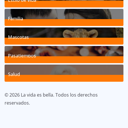
Estilo de vida
192
Posts
Familia
527
Posts
Mascotas
119
Posts
Pasatiempos
39
Posts
Salud
40
Posts
© 2026 La vida es bella. Todos los derechos
reservados.