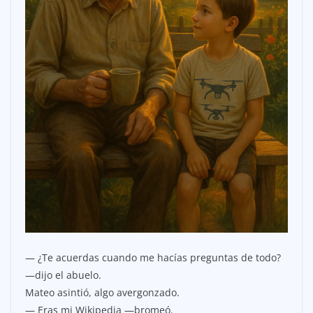
— ¿Te acuerdas cuando me hacías preguntas de todo?
—dijo el abuelo.
Mateo asintió, algo avergonzado.
— Eras mi Wikipedia —bromeó.