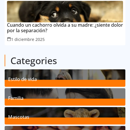
Cuando un cachorro olvida a su madre: ¿siente dolor
por la separación?
1 diciembre 2025
Categories
Estilo de vida
192
Posts
Familia
527
Posts
Mascotas
119
Posts