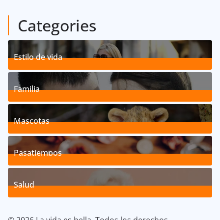
Categories
Estilo de vida
192
Posts
Familia
527
Posts
Mascotas
119
Posts
Pasatiempos
39
Posts
Salud
40
Posts