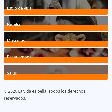
Estilo de vida
192
Posts
Familia
527
Posts
Mascotas
119
Posts
Pasatiempos
39
Posts
Salud
40
Posts
© 2026 La vida es bella. Todos los derechos
reservados.