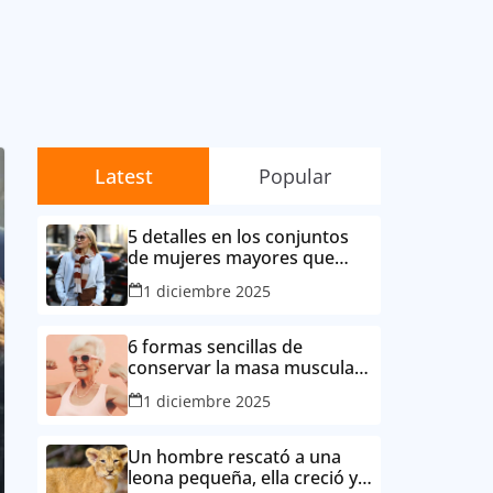
Latest
Popular
5 detalles en los conjuntos
de mujeres mayores que
irritan a sus
1 diciembre 2025
contemporáneas.
6 formas sencillas de
conservar la masa muscular
y evitar la degradación
1 diciembre 2025
corporal por la edad
Un hombre rescató a una
leona pequeña, ella creció y