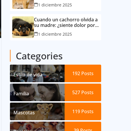
lo consideró su mejor amigo
1 diciembre 2025
Cuando un cachorro olvida a
su madre: ¿siente dolor por
la separación?
1 diciembre 2025
Categories
192
Posts
Estilo de vida
527
Posts
Familia
119
Posts
Mascotas
39
Posts