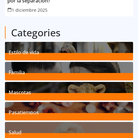
por la separación?
1 diciembre 2025
Categories
Estilo de vida
192
Posts
Familia
527
Posts
Mascotas
119
Posts
Pasatiempos
39
Posts
Salud