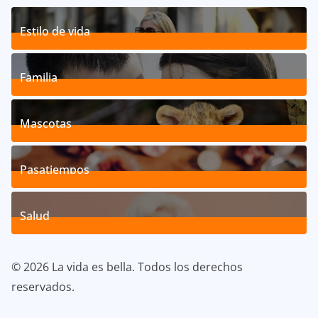
Estilo de vida
192
Posts
Familia
527
Posts
Mascotas
119
Posts
Pasatiempos
39
Posts
Salud
40
Posts
© 2026 La vida es bella. Todos los derechos
reservados.