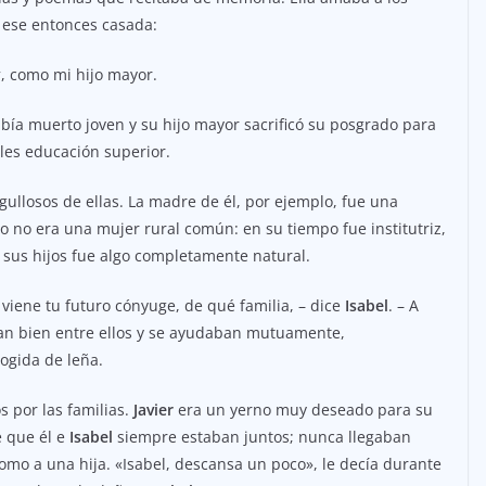
n ese entonces casada:
y
, como mi hijo mayor.
bía muerto joven y su hijo mayor sacrificó su posgrado para
les educación superior.
gullosos de ellas. La madre de él, por ejemplo, fue una
ero no era una mujer rural común: en su tiempo fue institutriz,
 sus hijos fue algo completamente natural.
viene tu futuro cónyuge, de qué familia, – dice
Isabel
. – A
ban bien entre ellos y se ayudaban mutuamente,
cogida de leña.
s por las familias.
Javier
era un yerno muy deseado para su
e que él e
Isabel
siempre estaban juntos; nunca llegaban
omo a una hija. «Isabel, descansa un poco», le decía durante