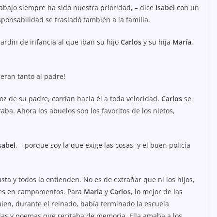
trabajo siempre ha sido nuestra prioridad, – dice
Isabel
con un
sponsabilidad se trasladó también a la familia.
ardín de infancia al que iban su hijo
Carlos
y su hija
María
,
eran tanto al padre!
voz de su padre, corrían hacia él a toda velocidad.
Carlos
se
aba. Ahora los abuelos son los favoritos de los nietos,
sabel
, – porque soy la que exige las cosas, y el buen policía
ta y todos lo entienden. No es de extrañar que ni los hijos,
ones en campamentos. Para
María
y
Carlos
, lo mejor de las
uien, durante el reinado, había terminado la escuela
das y poemas que recitaba de memoria. Ella amaba a los