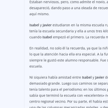
Estaban nerviosos, pero, como admite el novio, 
desapareció, dando paso a una oleada de recuerd
aquí mismo.
Isabel
y
Javier
estudiaron en la misma escuela rur
tenía la escuela secundaria y ella a unos tres ki
cuando
Isabel
empezó el primero. La recuerda m
En realidad, no solo él la recuerda, ya que la ni
lo que la atención hacia ella era especial. A la 
siempre le gustó este alumno responsable. Fue su
escuela.
Ni siquiera había amistad entre
Isabel
y
Javier
du
demasiado grande. Luego sus caminos se separar
tenía talento para el periodismo; en los últimos
sabía que terminó la escuela con «excelentes» no
centro regional vecino. Por su parte, él había 
una de las columnas mecanizadas móviles, y desp