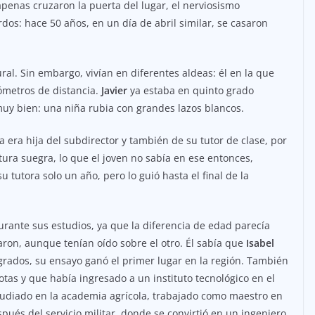
apenas cruzaron la puerta del lugar, el nerviosismo
os: hace 50 años, en un día de abril similar, se casaron
al. Sin embargo, vivían en diferentes aldeas: él en la que
lómetros de distancia.
Javier
ya estaba en quinto grado
uy bien: una niña rubia con grandes lazos blancos.
ña era hija del subdirector y también de su tutor de clase, por
futura suegra, lo que el joven no sabía en ese entonces,
 tutora solo un año, pero lo guió hasta el final de la
rante sus estudios, ya que la diferencia de edad parecía
on, aunque tenían oído sobre el otro. Él sabía que
Isabel
 grados, su ensayo ganó el primer lugar en la región. También
tas y que había ingresado a un instituto tecnológico en el
estudiado en la academia agrícola, trabajado como maestro en
ués del servicio militar, donde se convirtió en un ingeniero