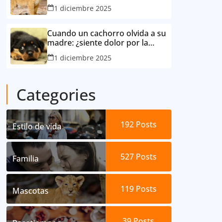
consideró su mejor amigo
1 diciembre 2025
Cuando un cachorro olvida a su
madre: ¿siente dolor por la
separación?
1 diciembre 2025
Categories
192
Posts
Estilo de vida
527
Posts
Familia
119
Posts
Mascotas
39
Posts