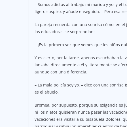
– Somos adictos al trabajo mi marido y yo, y el 
ligero suspiro, y añade enseguida: – Pero esa re
La pareja recuerda con una sonrisa cómo, en el j
las educadoras se sorprendían:
– ¡Es la primera vez que vemos que los niños qui
Y es cierto, por la tarde, apenas escuchaban la 
lanzaba directamente a él y literalmente se aferr
aunque con una diferencia.
– La mala policía soy yo, – dice con una sonrisa
I
es el abuelo.
Bromea, por supuesto, porque su exigencia es jus
ni los nietos quisieran nunca pasar las vacaci
vacaciones era visitar a su bisabuela
Dolores
, q
parroquial y sabía innumerables cuentos de ha