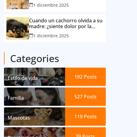
consideró su mejor amigo
1 diciembre 2025
Cuando un cachorro olvida a su
madre: ¿siente dolor por la
separación?
1 diciembre 2025
Categories
192
Posts
Estilo de vida
527
Posts
Familia
119
Posts
Mascotas
39
Posts