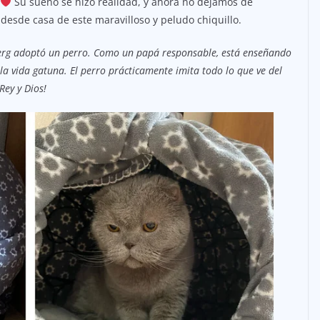
Su sueño se hizo realidad, y ahora no dejamos de
desde casa de este maravilloso y peludo chiquillo.
erg adoptó un perro. Como un papá responsable, está enseñando
e la vida gatuna. El perro prácticamente imita todo lo que ve del
Rey y Dios!