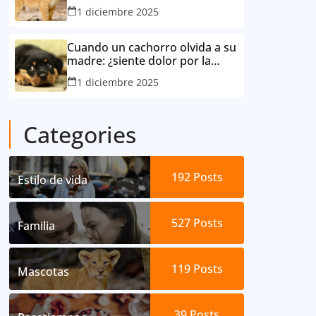
consideró su mejor amigo
1 diciembre 2025
Cuando un cachorro olvida a su
madre: ¿siente dolor por la
separación?
1 diciembre 2025
Categories
192
Posts
Estilo de vida
527
Posts
Familia
119
Posts
Mascotas
39
Posts