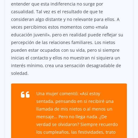
entender que esta indiferencia no surge por
casualidad. Tal vez es el resultado de que te
consideran algo distante y no relevante para ellos. A
veces percibimos estos momentos como «mala
educación juvenil», pero en realidad puede reflejar su
percepción de las relaciones familiares. Los nietos
pueden estar ocupados con su vida, pero si siempre
inicias el contacto y ellos no muestran ni siquiera un
interés mínimo, crea una sensación desagradable de
soledad.
Una mujer comentó: «Así estoy
sentada, pensando en si recibiré una
llamada de mis nietos o al menos un
mensaje… Pero no llega nada. ¿De
verdad se olvidaron? Siempre recuerdo
los cumpleaños, las festividades, trato