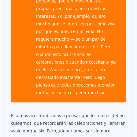
personas, que tenemos nuestras
propias preocupaciones, nuestros
intereses. Yo, por ejemplo, quiero
mucho que se interesen por cómo vivo,
por qué es nuevo en mi vida. No
requiere mucho — solo un par de
minutos para llamar o escribir. Pero
cuando esto ocurre solo en
celebraciones o cuando necesitan algo,
duele. A veces me pregunto: ¿seré
demasiado insistente? Pero luego
pienso que todos merecemos atención
mutua, y eso no es pedir mucho».
Estamos acostumbrados a pensar que los nietos deben
cuidarnos, que recordarán las celebraciones y llamarán
«solo porque sí». Pero, ¿deberíamos ser siempre