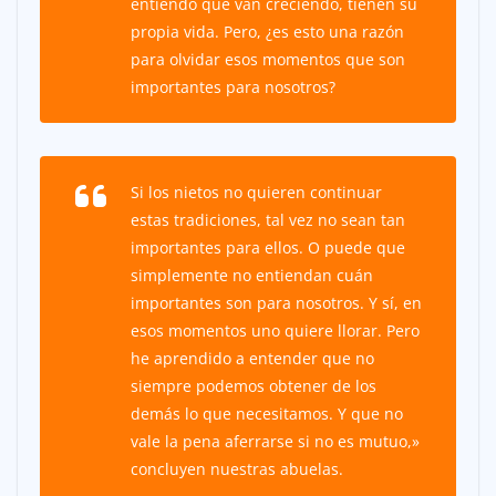
entiendo que van creciendo, tienen su
propia vida. Pero, ¿es esto una razón
para olvidar esos momentos que son
importantes para nosotros?
Si los nietos no quieren continuar
estas tradiciones, tal vez no sean tan
importantes para ellos. O puede que
simplemente no entiendan cuán
importantes son para nosotros. Y sí, en
esos momentos uno quiere llorar. Pero
he aprendido a entender que no
siempre podemos obtener de los
demás lo que necesitamos. Y que no
vale la pena aferrarse si no es mutuo,»
concluyen nuestras abuelas.