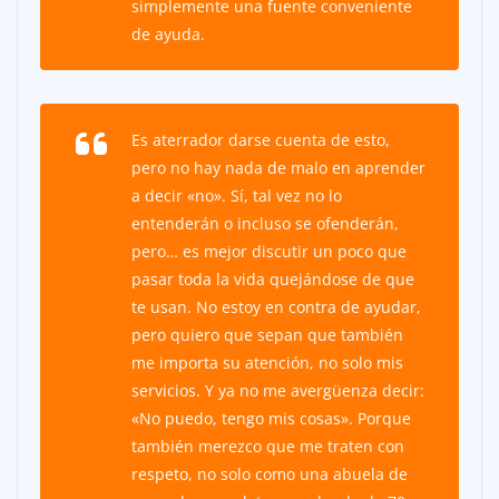
simplemente una fuente conveniente
de ayuda.
Es aterrador darse cuenta de esto,
pero no hay nada de malo en aprender
a decir «no». Sí, tal vez no lo
entenderán o incluso se ofenderán,
pero… es mejor discutir un poco que
pasar toda la vida quejándose de que
te usan. No estoy en contra de ayudar,
pero quiero que sepan que también
me importa su atención, no solo mis
servicios. Y ya no me avergüenza decir:
«No puedo, tengo mis cosas». Porque
también merezco que me traten con
respeto, no solo como una abuela de