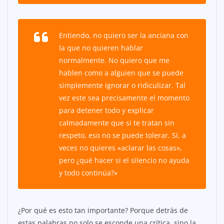
Entiendo, no quiero ser la anciana con
la que no quieren hablar
normalmente. No quiero que me
hablen como a alguien que se puede
simplemente ignorar o ridiculizar. Tal
vez este sea precisamente el momento
para detener todo y explicar
calmadamente que si te tratan sin
respeto, eso no se puede tolerar. Sí, a
veces no quieres «aclarar las cosas»,
pero ¿qué hacer si el silencio no ayuda
y todo continúa?»
¿Por qué es esto tan importante? Porque detrás de
estas palabras no solo se esconde una crítica, sino la