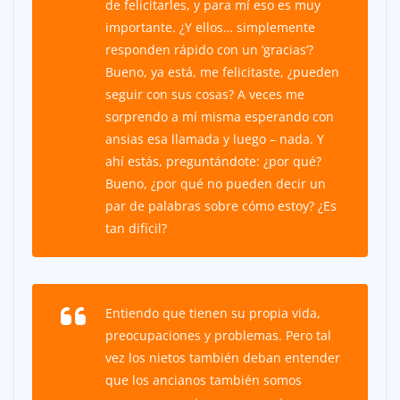
de felicitarles, y para mí eso es muy
importante. ¿Y ellos… simplemente
responden rápido con un ‘gracias’?
Bueno, ya está, me felicitaste, ¿pueden
seguir con sus cosas? A veces me
sorprendo a mí misma esperando con
ansias esa llamada y luego – nada. Y
ahí estás, preguntándote: ¿por qué?
Bueno, ¿por qué no pueden decir un
par de palabras sobre cómo estoy? ¿Es
tan difícil?
Entiendo que tienen su propia vida,
preocupaciones y problemas. Pero tal
vez los nietos también deban entender
que los ancianos también somos