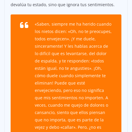
devalúa tu estado, sino que ignora tus sentimientos.
«Saben, siempre me ha herido cuando
los nietos dicen: «Oh, no te preocupes,
todos envejecen». ¡Y me duele,
sinceramente! Y les hablas acerca de
lo difícil que es levantarse, del dolor
de espalda, y te responden: «todos
están igual, no te angusties». ¡Oh,
cómo duele cuando simplemente te
eliminan! Puede que esté
envejeciendo, pero eso no significa
que mis sentimientos no importen. A
veces, cuando me quejo de dolores o
cansancio, siento que ellos piensan
que no importa, que es parte de la
vejez y debo «callar». Pero, ¿no es