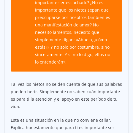
importante ser escuchado? ¿No es
importante que los nietos sepan que
preocuparse por nosotros también es
una manifestación de amor? No
necesito lamentos, necesito que
simplemente digan: «Abuela, ¿cómo
estás?» Y no solo por costumbre, sino
sinceramente. Y si no lo digo, ellos no
lo entenderán».
Tal vez los nietos no se den cuenta de que sus palabras
pueden herir. Simplemente no saben cuán importante
es para ti la atención y el apoyo en este período de tu
vida.
Esta es una situación en la que no conviene callar.
Explica honestamente que para ti es importante ser