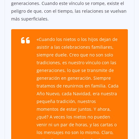
generaciones. Cuando este vínculo se rompe, existe el
peligro de que, con el tiempo, las relaciones se vuelvan
más superficiales.
«Cuando los nietos o los hijos dejan de
asistir a las celebraciones familiares,
siempre duele. Creo que no son solo
tradiciones, es nuestro vínculo con las
generaciones, lo que se transmite de
generación en generación. Siempre
tratamos de reunirnos en familia. Cada
Año Nuevo, cada Navidad, era nuestra
pequeña tradición, nuestros
momentos de estar juntos. Y ahora,
¿qué? A veces los nietos no pueden
venir ni un par de horas, y las cartas o
los mensajes no son lo mismo. Claro,