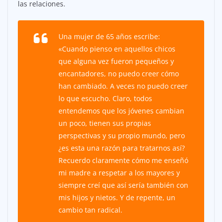
las relaciones.
Una mujer de 65 años escribe:
«Cuando pienso en aquellos chicos
que alguna vez fueron pequeños y
encantadores, no puedo creer cómo
han cambiado. A veces no puedo creer
lo que escucho. Claro, todos
entendemos que los jóvenes cambian
un poco, tienen sus propias
perspectivas y su propio mundo, pero
¿es esta una razón para tratarnos así?
Recuerdo claramente cómo me enseñó
mi madre a respetar a los mayores y
siempre creí que así sería también con
mis hijos y nietos. Y de repente, un
cambio tan radical.