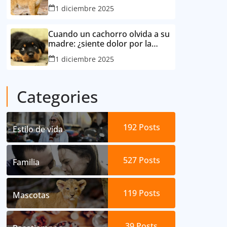
consideró su mejor amigo
1 diciembre 2025
Cuando un cachorro olvida a su
madre: ¿siente dolor por la
separación?
1 diciembre 2025
Categories
192
Posts
Estilo de vida
527
Posts
Familia
119
Posts
Mascotas
39
Posts