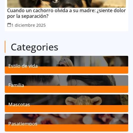
Cuando un cachorro olvida a su madre: ¿siente dolor
por la separación?
1 diciembre 2025
Categories
Estilo de vida
192
Posts
Familia
527
Posts
Mascotas
119
Posts
Pasatiempos