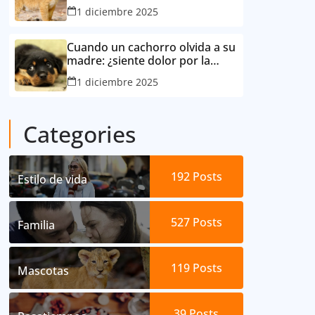
consideró su mejor amigo
1 diciembre 2025
Cuando un cachorro olvida a su
madre: ¿siente dolor por la
separación?
1 diciembre 2025
Categories
192
Posts
Estilo de vida
527
Posts
Familia
119
Posts
Mascotas
39
Posts