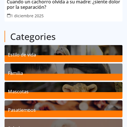
Cuando un cachorro olvida a su madre: ¿siente dolor
por la separación?
1 diciembre 2025
Categories
Estilo de vida
192
Posts
Familia
527
Posts
Mascotas
119
Posts
Pasatiempos
39
Posts