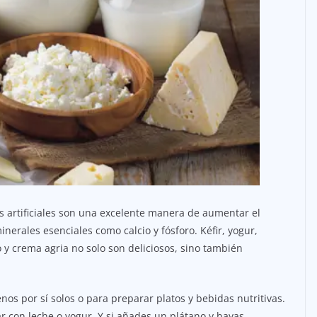
os artificiales son una excelente manera de aumentar el
erales esenciales como calcio y fósforo. Kéfir, yogur,
 y crema agria no solo son deliciosos, sino también
enos por sí solos o para preparar platos y bebidas nutritivas.
r con leche o yogur. Y si añades un plátano y bayas