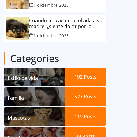
consideró su mejor amigo
1 diciembre 2025
Cuando un cachorro olvida a su
madre: ¿siente dolor por la
separación?
1 diciembre 2025
Categories
192
Posts
Estilo de vida
527
Posts
Familia
119
Posts
Mascotas
39
Posts