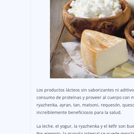
Los productos lácteos sin saborizantes ni aditiv
consumo de proteínas y proveer al cuerpo con min
ryazhenka, ayran, tan, matsoni, requesón, queso
increíblemente beneficiosos para la salud.
La leche, el yogur, la ryazhenka y el kéfir son bu
Por ejemplo, la granola integral se puede mezcla