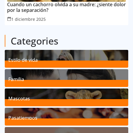
Cuando un cachorro olvida a su madre: ¿siente dolor
por la separación?
1 diciembre 2025
Categories
Estilo de vida
192
Posts
Familia
527
Posts
Mascotas
119
Posts
Pasatiempos
39
Posts