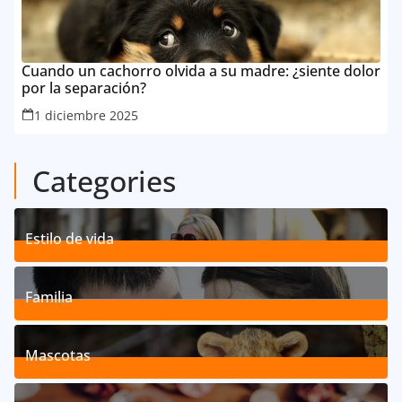
Cuando un cachorro olvida a su madre: ¿siente dolor
por la separación?
1 diciembre 2025
Categories
Estilo de vida
192
Posts
Familia
527
Posts
Mascotas
119
Posts