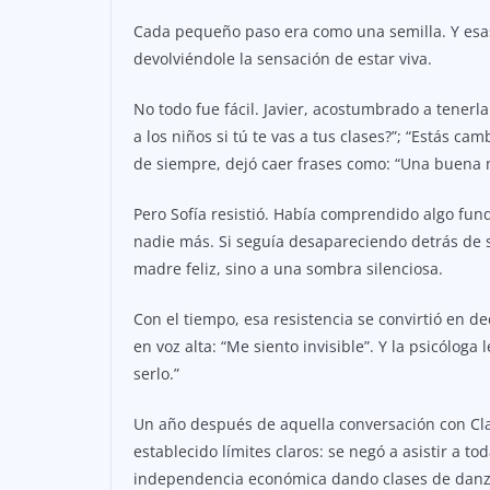
Cada pequeño paso era como una semilla. Y esas
devolviéndole la sensación de estar viva.
No todo fue fácil. Javier, acostumbrado a tenerl
a los niños si tú te vas a tus clases?”; “Estás cam
de siempre, dejó caer frases como: “Una buena m
Pero Sofía resistió. Había comprendido algo fun
nadie más. Si seguía desapareciendo detrás de s
madre feliz, sino a una sombra silenciosa.
Con el tiempo, esa resistencia se convirtió en d
en voz alta: “Me siento invisible”. Y la psicólog
serlo.”
Un año después de aquella conversación con Clar
establecido límites claros: se negó a asistir a t
independencia económica dando clases de danza,