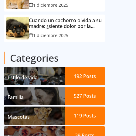
consideró su mejor amigo
1 diciembre 2025
Cuando un cachorro olvida a su
madre: ¿siente dolor por la
separación?
1 diciembre 2025
Categories
192
Posts
Estilo de vida
527
Posts
Familia
119
Posts
Mascotas
39
Posts