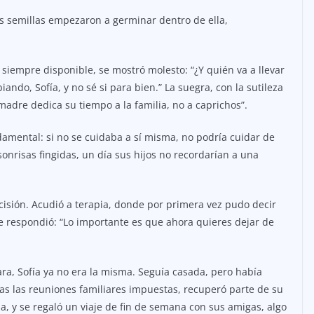
 semillas empezaron a germinar dentro de ella,
a siempre disponible, se mostró molesto: “¿Y quién va a llevar
biando, Sofía, y no sé si para bien.” La suegra, con la sutileza
adre dedica su tiempo a la familia, no a caprichos”.
damental: si no se cuidaba a sí misma, no podría cuidar de
onrisas fingidas, un día sus hijos no recordarían a una
ecisión. Acudió a terapia, donde por primera vez pudo decir
a le respondió: “Lo importante es que ahora quieres dejar de
a, Sofía ya no era la misma. Seguía casada, pero había
odas las reuniones familiares impuestas, recuperó parte de su
 y se regaló un viaje de fin de semana con sus amigas, algo