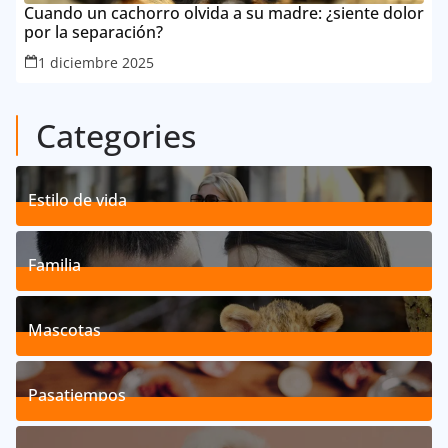
Cuando un cachorro olvida a su madre: ¿siente dolor
por la separación?
1 diciembre 2025
Categories
Estilo de vida
192
Posts
Familia
527
Posts
Mascotas
119
Posts
Pasatiempos
39
Posts