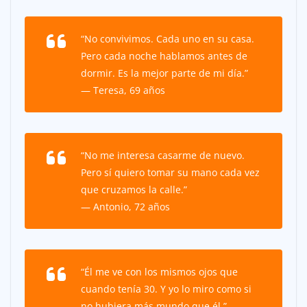
“No convivimos. Cada uno en su casa.
Pero cada noche hablamos antes de
dormir. Es la mejor parte de mi día.”
— Teresa, 69 años
“No me interesa casarme de nuevo.
Pero sí quiero tomar su mano cada vez
que cruzamos la calle.”
— Antonio, 72 años
“Él me ve con los mismos ojos que
cuando tenía 30. Y yo lo miro como si
no hubiera más mundo que él.”