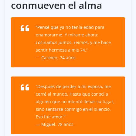
conmueven el alma
“Pensé que ya no tenía edad para
enamorarme. Y mírame ahora:
cocinamos juntos, reímos, y me hace
sentir hermosa a mis 74.”
— Carmen, 74 años
“Después de perder a mi esposa, me
cerré al mundo. Hasta que conocí a
alguien que no intentó llenar su lugar,
sino sentarse conmigo en el silencio.
Eso fue amor.”
— Miguel, 78 años