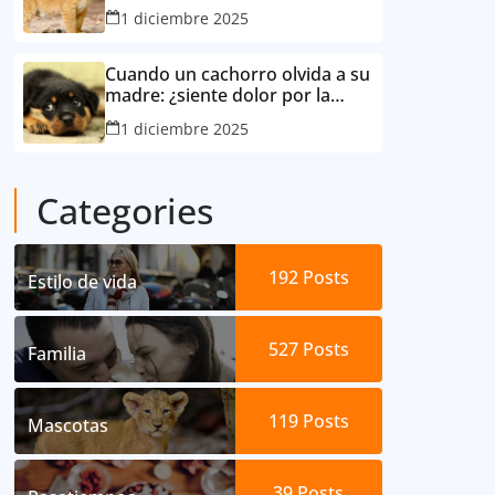
consideró su mejor amigo
1 diciembre 2025
Cuando un cachorro olvida a su
madre: ¿siente dolor por la
separación?
1 diciembre 2025
Categories
192
Posts
Estilo de vida
527
Posts
Familia
119
Posts
Mascotas
39
Posts