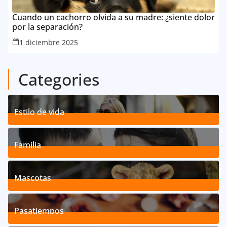
Cuando un cachorro olvida a su madre: ¿siente dolor
por la separación?
1 diciembre 2025
Categories
Estilo de vida
192
Posts
Familia
527
Posts
Mascotas
119
Posts
Pasatiempos