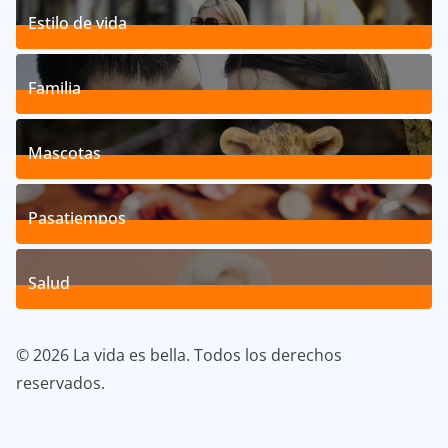
Estilo de vida
192
Posts
Familia
527
Posts
Mascotas
119
Posts
Pasatiempos
39
Posts
Salud
40
Posts
© 2026 La vida es bella. Todos los derechos
reservados.