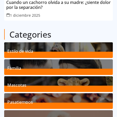
Cuando un cachorro olvida a su madre: ¿siente dolor
por la separación?
1 diciembre 2025
Categories
Estilo de vida
192
Posts
Familia
527
Posts
Mascotas
119
Posts
Pasatiempos
39
Posts