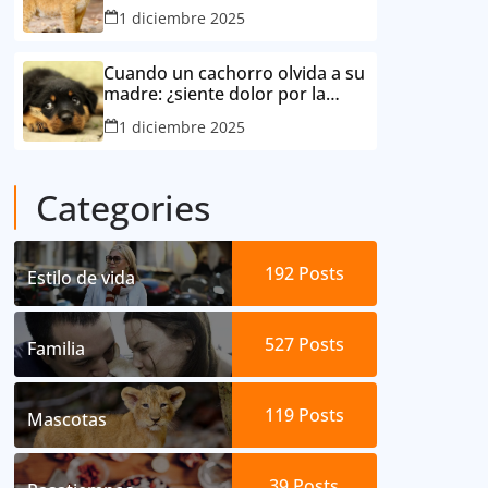
consideró su mejor amigo
1 diciembre 2025
Cuando un cachorro olvida a su
madre: ¿siente dolor por la
separación?
1 diciembre 2025
Categories
192
Posts
Estilo de vida
527
Posts
Familia
119
Posts
Mascotas
39
Posts