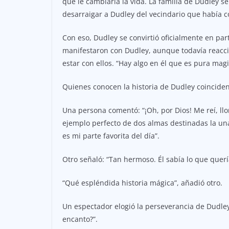
que le cambiaría la vida. La familia de Dudley s
desarraigar a Dudley del vecindario que había co
Con eso, Dudley se convirtió oficialmente en part
manifestaron con Dudley, aunque todavía reacci
estar con ellos. “Hay algo en él que es pura magia
Quienes conocen la historia de Dudley coincide
Una persona comentó: “¡Oh, por Dios! Me reí, 
ejemplo perfecto de dos almas destinadas la una p
es mi parte favorita del día”.
Otro señaló: “Tan hermoso. Él sabía lo que querí
“Qué espléndida historia mágica”, añadió otro.
Un espectador elogió la perseverancia de Dudley
encanto?”.