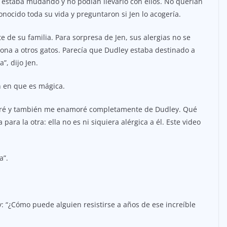
e estaba mudando y no podían llevarlo con ellos. No querían
nocido toda su vida y preguntaron si Jen lo acogería.
e de su familia. Para sorpresa de Jen, sus alergias no se
ona a otros gatos. Parecía que Dudley estaba destinado a
”, dijo Jen.
n en que es mágica.
lloré y también me enamoré completamente de Dudley. Qué
ara la otra: ella no es ni siquiera alérgica a él. Este video
a”.
: “¿Cómo puede alguien resistirse a años de ese increíble