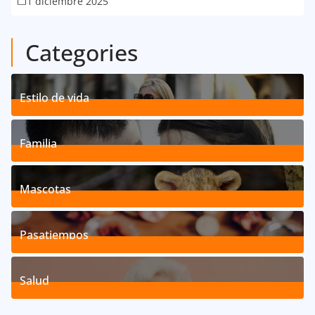
1 diciembre 2025
Categories
Estilo de vida
192
Posts
Familia
527
Posts
Mascotas
119
Posts
Pasatiempos
39
Posts
Salud
40
Posts