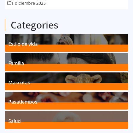
1 diciembre 2025
Categories
Estilo de vida
192
Posts
Familia
527
Posts
Mascotas
119
Posts
Pasatiempos
39
Posts
Salud
40
Posts