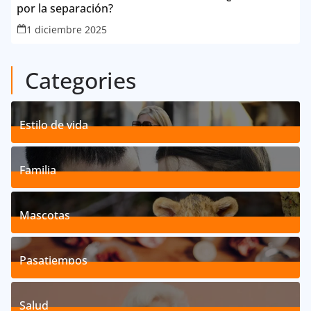
por la separación?
1 diciembre 2025
Categories
Estilo de vida
192
Posts
Familia
527
Posts
Mascotas
119
Posts
Pasatiempos
39
Posts
Salud