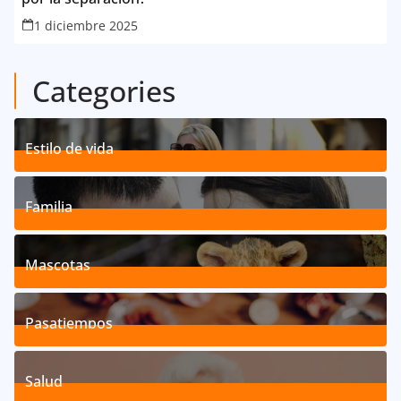
1 diciembre 2025
Categories
Estilo de vida
192
Posts
Familia
527
Posts
Mascotas
119
Posts
Pasatiempos
39
Posts
Salud