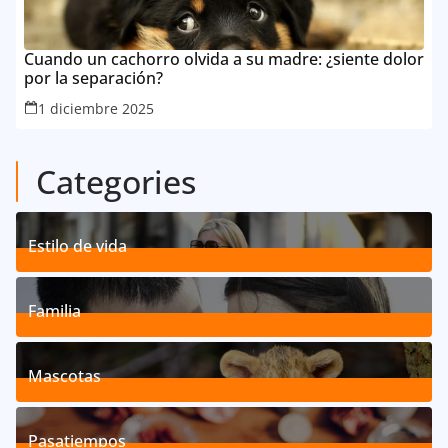
Cuando un cachorro olvida a su madre: ¿siente dolor
por la separación?
1 diciembre 2025
Categories
Estilo de vida
192
Posts
Familia
527
Posts
Mascotas
119
Posts
Pasatiempos