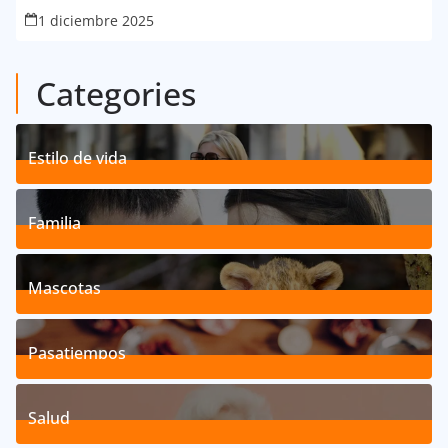
1 diciembre 2025
Categories
Estilo de vida
192
Posts
Familia
527
Posts
Mascotas
119
Posts
Pasatiempos
39
Posts
Salud