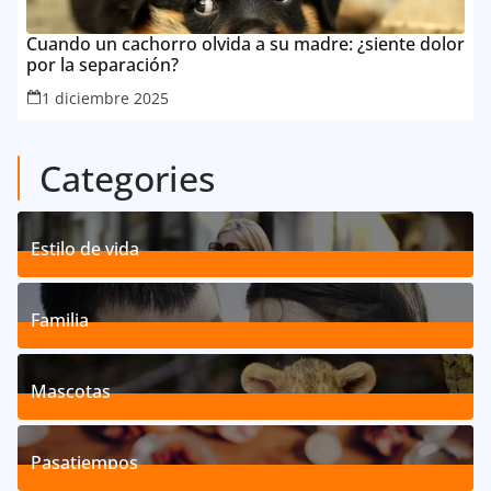
Cuando un cachorro olvida a su madre: ¿siente dolor
por la separación?
1 diciembre 2025
Categories
Estilo de vida
192
Posts
Familia
527
Posts
Mascotas
119
Posts
Pasatiempos