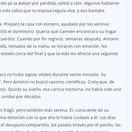
o ya la daban por perdida, volvió a latir. Algunos hablaron
 solo sabía que su esposa seguía viva, y eso bastaba.
a. Preparó la casa con esmero, ayudado por los vecinos:
ntiló el dormitorio. Quería que Carmen encontrara su hogar
ecuerdos. Cuando por fin regresó, semanas después, Antonio
 sofá, tomados de la mano, se miraron con emoción. No
stado cerca del final y que la vida les ofrecía una segunda
co no hubo signos vitales durante varios minutos. Su
”. Pero Antonio no buscó razones científicas. Creía que, de
so. Quizás su sueño, esa caricia nocturna, no había sido una
s unidas por décadas.
s frágil, pero también más serena. Él, consciente de su
ma devoción con la que ella lo había cuidado a él. Los días
 el desayuno compartido, los paseos breves por el pasillo, las