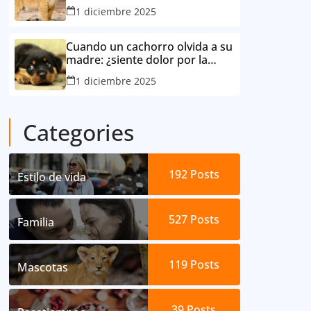
consideró su mejor amigo
1 diciembre 2025
Cuando un cachorro olvida a su
madre: ¿siente dolor por la
separación?
1 diciembre 2025
Categories
192
Posts
Estilo de vida
527
Posts
Familia
119
Posts
Mascotas
39
Posts