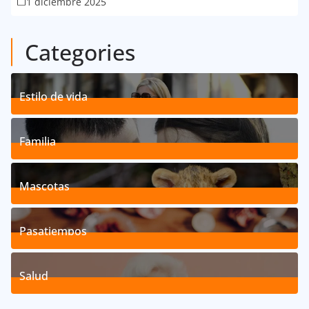
1 diciembre 2025
Categories
Estilo de vida
192
Posts
Familia
527
Posts
Mascotas
119
Posts
Pasatiempos
39
Posts
Salud
40
Posts