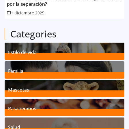
por la separación?
1 diciembre 2025
Categories
Estilo de vida
192
Posts
Familia
527
Posts
Mascotas
119
Posts
Pasatiempos
39
Posts
Salud