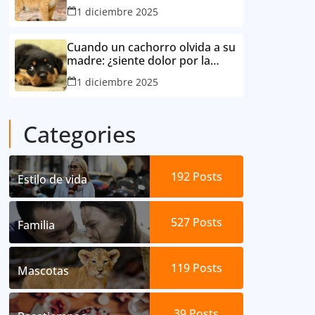
consideró su mejor amigo
1 diciembre 2025
Cuando un cachorro olvida a su
madre: ¿siente dolor por la
separación?
1 diciembre 2025
Categories
192
Posts
Estilo de vida
527
Posts
Familia
119
Posts
Mascotas
39
Posts