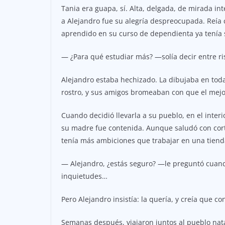
Tania era guapa, sí. Alta, delgada, de mirada i
a Alejandro fue su alegría despreocupada. Reía c
aprendido en su curso de dependienta ya tenía su
— ¿Para qué estudiar más? —solía decir entre ris
Alejandro estaba hechizado. La dibujaba en toda
rostro, y sus amigos bromeaban con que el mejor
Cuando decidió llevarla a su pueblo, en el interi
su madre fue contenida. Aunque saludó con corte
tenía más ambiciones que trabajar en una tiend
— Alejandro, ¿estás seguro? —le preguntó cuan
inquietudes…
Pero Alejandro insistía: la quería, y creía que c
Semanas después, viajaron juntos al pueblo natal