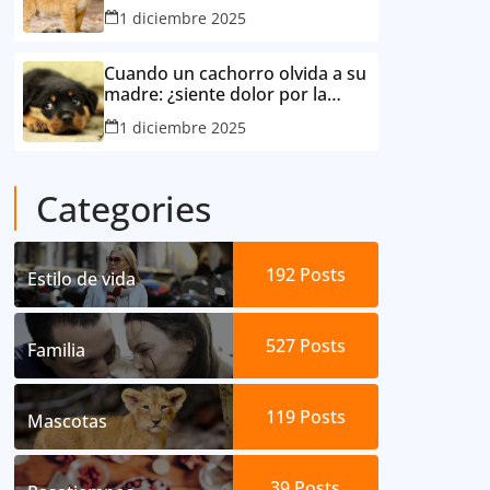
consideró su mejor amigo
1 diciembre 2025
Cuando un cachorro olvida a su
madre: ¿siente dolor por la
separación?
1 diciembre 2025
Categories
192
Posts
Estilo de vida
527
Posts
Familia
119
Posts
Mascotas
39
Posts