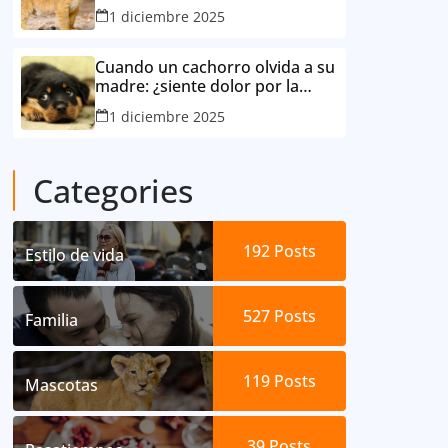
consideró su mejor amigo
1 diciembre 2025
Cuando un cachorro olvida a su
madre: ¿siente dolor por la
separación?
1 diciembre 2025
Categories
192
Posts
Estilo de vida
527
Posts
Familia
119
Posts
Mascotas
39
Posts