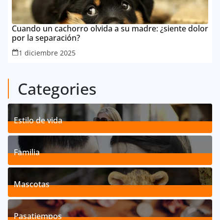
Cuando un cachorro olvida a su madre: ¿siente dolor
por la separación?
1 diciembre 2025
Categories
Estilo de vida
192
Posts
Familia
527
Posts
Mascotas
119
Posts
Pasatiempos