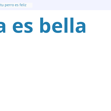
tu perro es feliz
a es bella
 conjuntos de
que irritan a sus
s de conservar la
vitar la
oral por la edad
ó a una leona
ció y lo consideró
ro olvida a su
lor por la