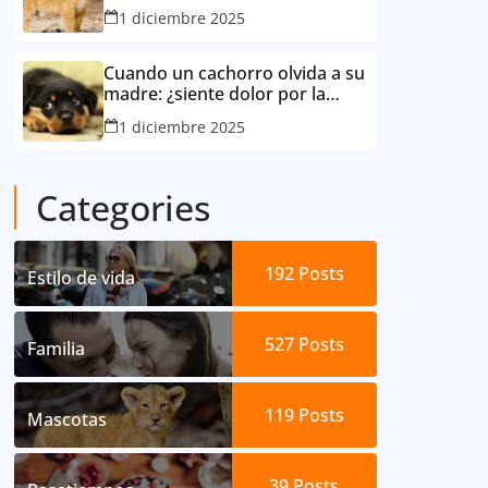
consideró su mejor amigo
1 diciembre 2025
Cuando un cachorro olvida a su
madre: ¿siente dolor por la
separación?
1 diciembre 2025
Categories
192
Posts
Estilo de vida
527
Posts
Familia
119
Posts
Mascotas
39
Posts