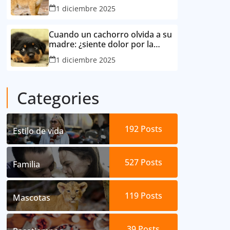
consideró su mejor amigo
1 diciembre 2025
Cuando un cachorro olvida a su
madre: ¿siente dolor por la
separación?
1 diciembre 2025
Categories
192
Posts
Estilo de vida
527
Posts
Familia
119
Posts
Mascotas
39
Posts