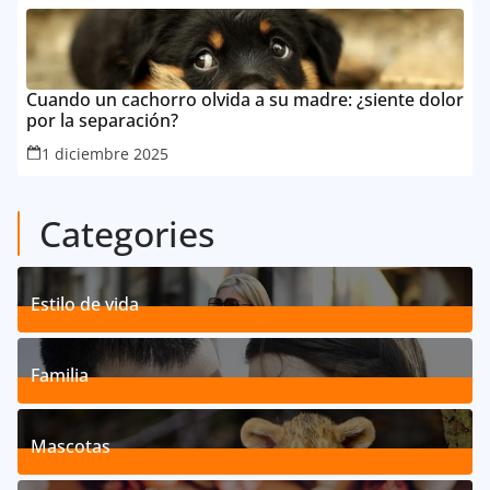
Cuando un cachorro olvida a su madre: ¿siente dolor
por la separación?
1 diciembre 2025
Categories
Estilo de vida
192
Posts
Familia
527
Posts
Mascotas
119
Posts