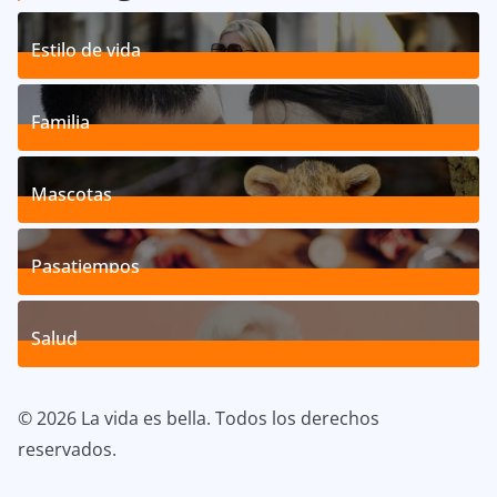
Estilo de vida
192
Posts
Familia
527
Posts
Mascotas
119
Posts
Pasatiempos
39
Posts
Salud
40
Posts
© 2026 La vida es bella. Todos los derechos
reservados.