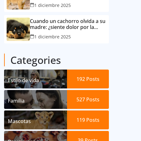
consideró su mejor amigo
1 diciembre 2025
Cuando un cachorro olvida a su
madre: ¿siente dolor por la
separación?
1 diciembre 2025
Categories
192
Posts
Estilo de vida
527
Posts
Familia
119
Posts
Mascotas
39
Posts